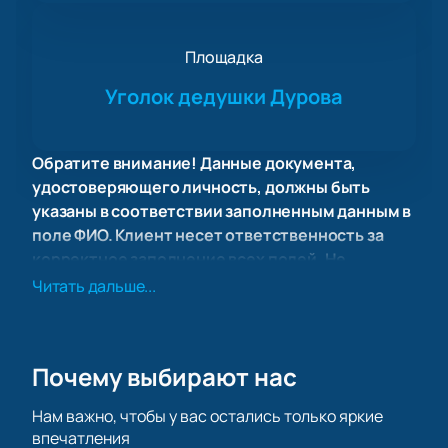
Площадка
Уголок дедушки Дурова
Обратите внимание! Данные документа,
удостоверяющего личность, должны быть
указаны в соответствии заполненным данным в
поле ФИО. Клиент несет ответственность за
корректное заполнение всех полей. Не
забудьте взять документ с собой!
Читать дальше...
Цирковое представление «В гостях у
дедушки Дурова» в Москве
На сайте найдите афишу, узнайте стоимость и
Почему выбирают нас
выберите места на схеме зала. Оплатите онлайн, и
электронные билеты поступят сразу после заказа.
Нам важно, чтобы у вас остались только яркие
Место проведения
впечатления