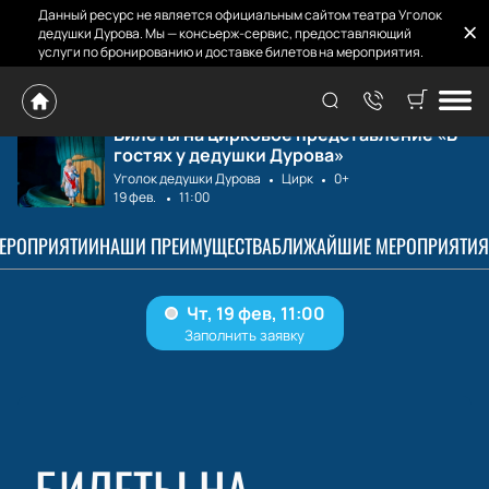
Данный ресурс не является официальным сайтом театра Уголок
дедушки Дурова. Мы — консьерж-сервис, предоставляющий
услуги по бронированию и доставке билетов на мероприятия.
Главная
Расписание
В гостях у дедуш...
Билеты на цирковое представление «В
гостях у дедушки Дурова»
Уголок дедушки Дурова
Цирк
0+
19 фев.
11:00
МЕРОПРИЯТИИ
НАШИ ПРЕИМУЩЕСТВА
БЛИЖАЙШИЕ МЕРОПРИЯТИЯ