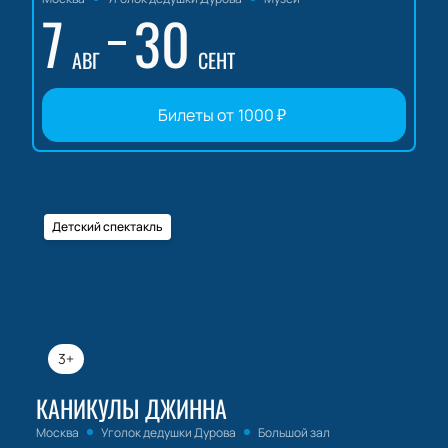
7
30
АВГ
СЕНТ
Билеты от
1000
₽
Детский спектакль
3+
КАНИКУЛЫ ДЖИННА
Москва
Уголок дедушки Дурова
Большой зал