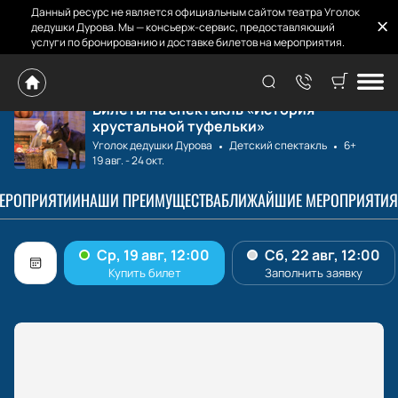
Данный ресурс не является официальным сайтом театра Уголок
дедушки Дурова. Мы — консьерж-сервис, предоставляющий
услуги по бронированию и доставке билетов на мероприятия.
Главная
Расписание
История хрусталь...
Билеты на спектакль «История
хрустальной туфельки»
Уголок дедушки Дурова
Детский спектакль
6+
19 авг.
-
24 окт.
МЕРОПРИЯТИИ
НАШИ ПРЕИМУЩЕСТВА
БЛИЖАЙШИЕ МЕРОПРИЯТИЯ