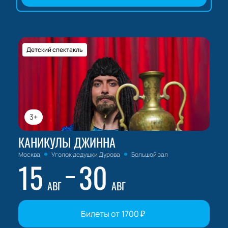
Детский спектакль
3+
КАНИКУЛЫ ДЖИННА
Москва
Уголок дедушки Дурова
Большой зал
15
30
АВГ
АВГ
Билеты от
1700
₽