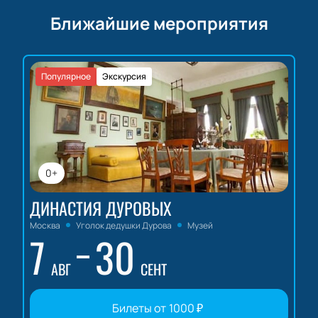
Менеджер поможет выбрать подходящие варианты
Ближайшие мероприятия
размещения для групп.
Обратите внимание, возможна смена актёрского
Популярное
Экскурсия
состава.
Актёрский состав:
Наталья Дурова, Елена
Соколова
0+
ДИНАСТИЯ ДУРОВЫХ
Москва
Уголок дедушки Дурова
Музей
7
30
АВГ
СЕНТ
Билеты от
1000
₽