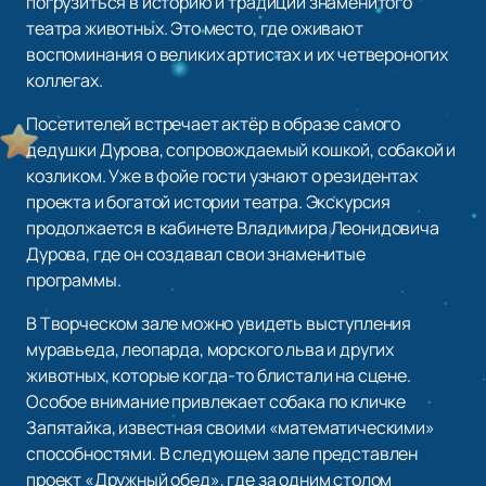
погрузиться в историю и традиции знаменитого
театра животных. Это место, где оживают
воспоминания о великих артистах и их четвероногих
коллегах.
Посетителей встречает актёр в образе самого
дедушки Дурова, сопровождаемый кошкой, собакой и
козликом. Уже в фойе гости узнают о резидентах
проекта и богатой истории театра. Экскурсия
продолжается в кабинете Владимира Леонидовича
Дурова, где он создавал свои знаменитые
программы.
В Творческом зале можно увидеть выступления
муравьеда, леопарда, морского льва и других
животных, которые когда-то блистали на сцене.
Особое внимание привлекает собака по кличке
Запятайка, известная своими «математическими»
способностями. В следующем зале представлен
проект «Дружный обед», где за одним столом