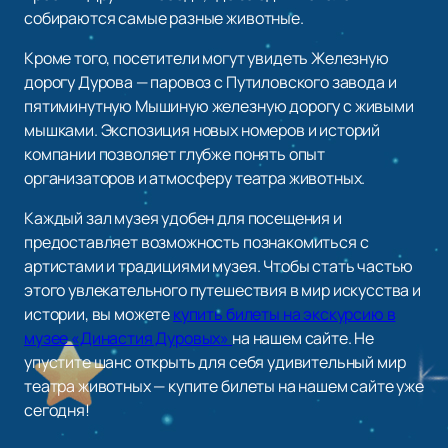
собираются самые разные животные.
Кроме того, посетители могут увидеть Железную
дорогу Дурова — паровоз с Путиловского завода и
пятиминутную Мышиную железную дорогу с живыми
мышками. Экспозиция новых номеров и историй
компании позволяет глубже понять опыт
организаторов и атмосферу театра животных.
Каждый зал музея удобен для посещения и
предоставляет возможность познакомиться с
артистами и традициями музея. Чтобы стать частью
этого увлекательного путешествия в мир искусства и
истории, вы можете
купить билеты на экскурсию в
музее «Династия Дуровых»
на нашем сайте. Не
упустите шанс открыть для себя удивительный мир
театра животных — купите билеты на нашем сайте уже
сегодня!