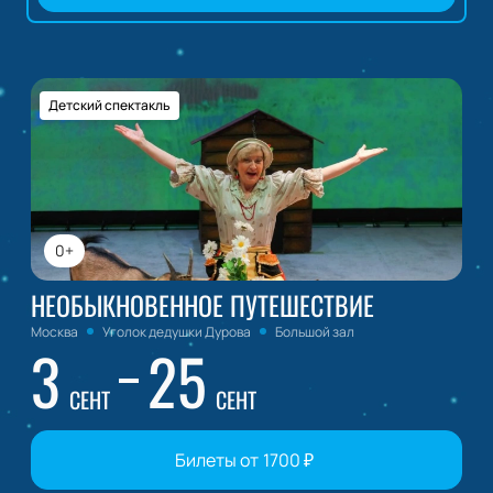
Детский спектакль
0+
НЕОБЫКНОВЕННОЕ ПУТЕШЕСТВИЕ
Москва
Уголок дедушки Дурова
Большой зал
3
25
СЕНТ
СЕНТ
Билеты от
1700
₽