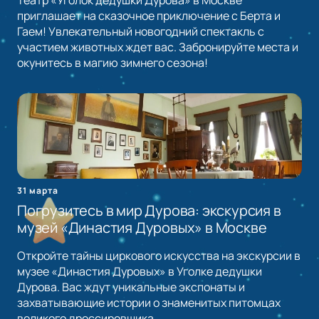
Театр «Уголок дедушки Дурова» в Москве
приглашает на сказочное приключение с Берта и
Гаем! Увлекательный новогодний спектакль с
участием животных ждет вас. Забронируйте места и
окунитесь в магию зимнего сезона!
31 марта
Погрузитесь в мир Дурова: экскурсия в
музей «Династия Дуровых» в Москве
Откройте тайны циркового искусства на экскурсии в
музее «Династия Дуровых» в Уголке дедушки
Дурова. Вас ждут уникальные экспонаты и
захватывающие истории о знаменитых питомцах
великого дрессировщика.