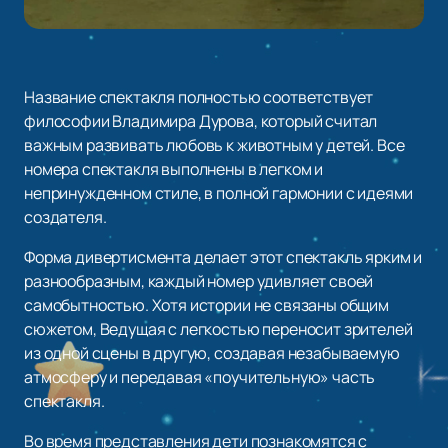
Название спектакля полностью соответствует
философии Владимира Дурова, который считал
важным развивать любовь к животным у детей. Все
номера спектакля выполнены в легком и
непринужденном стиле, в полной гармонии с идеями
создателя.
Форма дивертисмента делает этот спектакль ярким и
разнообразным, каждый номер удивляет своей
самобытностью. Хотя истории не связаны общим
сюжетом, Ведущая с легкостью переносит зрителей
из одной сцены в другую, создавая незабываемую
атмосферу и передавая «поучительную» часть
спектакля.
Во время представления дети познакомятся с