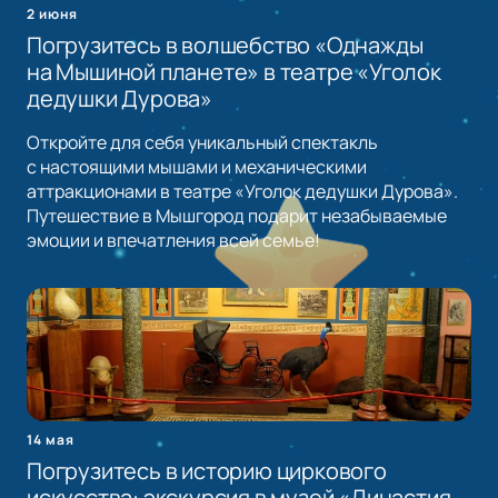
2 июня
Погрузитесь в волшебство «Однажды
на Мышиной планете» в театре «Уголок
дедушки Дурова»
Откройте для себя уникальный спектакль
с настоящими мышами и механическими
аттракционами в театре «Уголок дедушки Дурова».
Путешествие в Мышгород подарит незабываемые
эмоции и впечатления всей семье!
14 мая
Погрузитесь в историю циркового
искусства: экскурсия в музей «Династия