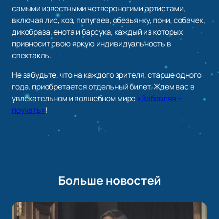
самыми известными четвероногими артистами,
включая лис, коз, попугаев, обезьянку, пони, собачек,
дикобраза, енота и барсука, каждый из которых
привносит свою яркую индивидуальность в
спектакль.
Не забудьте, что на каждого зрителя, старше одного
года, приобретается отдельный билет. Ждем вас в
увлекательном и волшебном мире
«Забавляя –
поучать»
!
Больше новостей