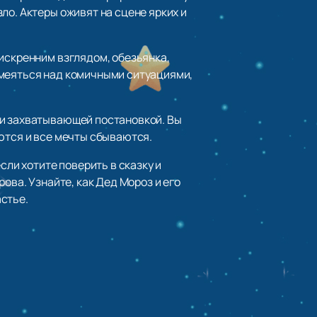
ло. Актеры оживят на сцене ярких и
искренним взглядом, обезьянка,
смеяться над комичными ситуациями,
 и захватывающей постановкой. Вы
ются и все мечты сбываются.
сли хотите поверить в сказку и
ова. Узнайте, как Дед Мороз и его
стье.