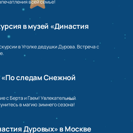
впечатления всей семье!
курсия в музей «Династия
скурсии в Уголке дедушки Дурова. Встреча с
е.
ь «По следам Снежной
е с Берта и Гаем! Увлекательный
кунитесь в магию зимнего сезона!
инастия Дуровых» в Москве