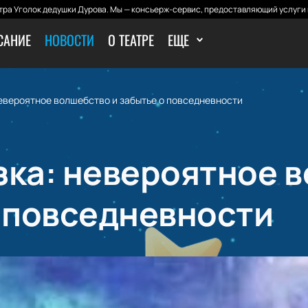
ра Уголок дедушки Дурова. Мы — консьерж-сервис, предоставляющий услуги 
САНИЕ
НОВОСТИ
О ТЕАТРЕ
ЕЩЕ
невероятное волшебство и забытье о повседневности
зка: невероятное 
о повседневности