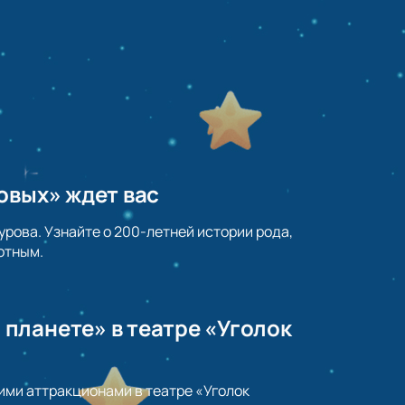
овых» ждет вас
рова. Узнайте о 200-летней истории рода,
отным.
планете» в театре «Уголок
ими аттракционами в театре «Уголок