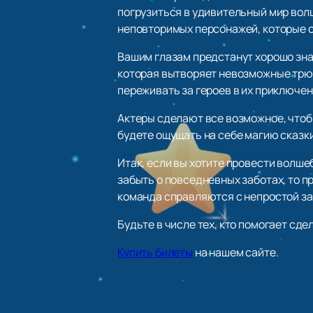
погрузиться в удивительный мир волш
неповторимых персонажей, которые см
Вашим глазам предстанут хорошо знак
которая вытворяет невозможные трюк
переживать за героев в их приключен
Актеры сделают все возможное, чтоб
будете ощущать на себе магию сказки
Итак, если вы хотите провести волшеб
забыть о повседневных заботах, то п
команда справляются с непростой за
Будьте в числе тех, кто помогает сде
Купить билеты
на нашем сайте.