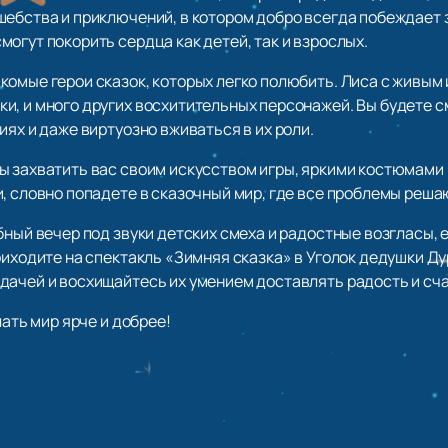
ебства и приключений, в котором добро всегда побеждает з
огут покорить сердца как детей, так и взрослых.
омые герои сказок, которых легко полюбить. Лиса с живым 
и, и много других восхитительных персонажей. Вы будете 
иях и даже виртуозно вживаться в их роли.
ы захватить вас своим искусством игры, яркими костюмами
, словно попадете в сказочный мир, где все проблемы реша
ный вечер под звуки детских смеха и радостные возгласы, е
риходите на спектакль «Зимняя сказка» в Уголок дедушки Дур
дачей и восхищайтесь их умением доставлять радость и сча
лать мир ярче и добрее!