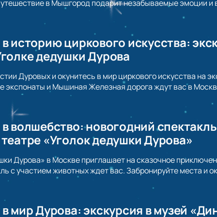
Путешествие в Мышгород подарит незабываемые эмоции и 
 в историю циркового искусства: экс
Уголке дедушки Дурова
стии Дуровых и окунитесь в мир циркового искусства на эк
е экспонаты и Мышиная Железная дорога ждут вас в Москв
 в волшебство: новогодний спектакл
 театре «Уголок дедушки Дурова»
шки Дурова» в Москве приглашает на сказочное приключени
ль с участием животных ждет вас. Забронируйте места и о
 в мир Дурова: экскурсия в музей «Д